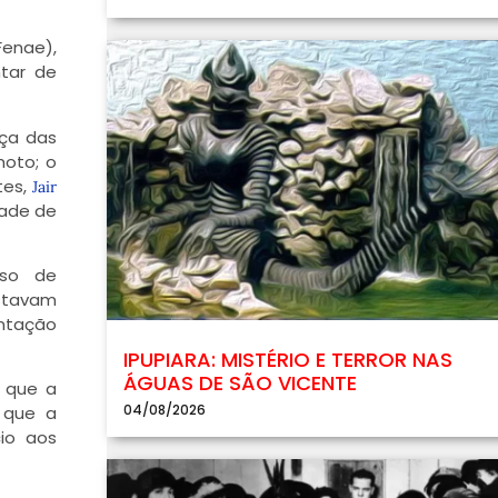
Fenae),
ntar de
nça das
moto; o
tes,
Jair
dade de
sso de
stavam
entação
IPUPIARA: MISTÉRIO E TERROR NAS
ÁGUAS DE SÃO VICENTE
a que a
04/08/2026
 que a
io aos