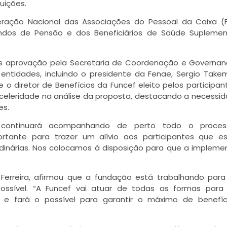
uições.
eração Nacional das Associações do Pessoal da Caixa (
undos de Pensão e dos Beneficiários de Saúde Supleme
pós aprovação pela Secretaria de Coordenação e Governa
 entidades, incluindo o presidente da Fenae, Sergio Take
e o diretor de Benefícios da Funcef eleito pelos participan
ar celeridade na análise da proposta, destacando a necessi
es.
 continuará acompanhando de perto todo o proce
rtante para trazer um alívio aos participantes que e
dinárias. Nos colocamos à disposição para que a implem
o Ferreira, afirmou que a fundação está trabalhando par
ssível. “A Funcef vai atuar de todas as formas para
 e fará o possível para garantir o máximo de benefíc