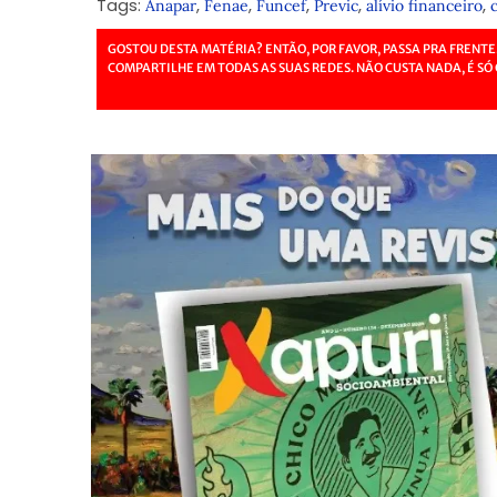
Tags:
,
,
,
,
,
Anapar
Fenae
Funcef
Previc
alívio financeiro
GOSTOU DESTA MATÉRIA? ENTÃO, POR FAVOR, PASSA PRA FRENTE
COMPARTILHE EM TODAS AS SUAS REDES. NÃO CUSTA NADA, É SÓ 