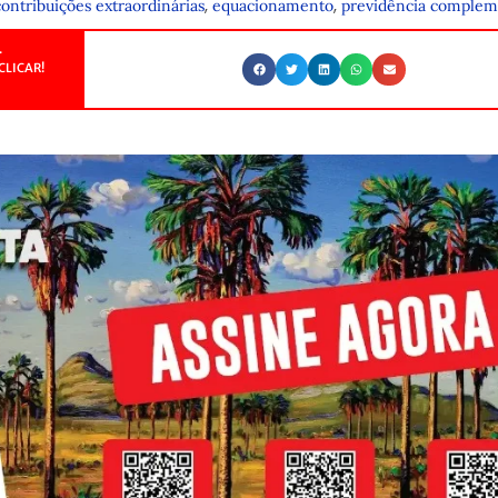
,
,
contribuições extraordinárias
equacionamento
previdência complem
.
CLICAR!