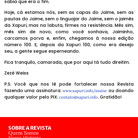
sabia que era o fim.
Hoje, cá estamos nós, sem as capas do Jaime, sem as
pautas do Jaime, sem o linguajar do Jaime, sem o jaimês
da Xapuri, mas na labuta, firmes na resistência. Mês sim,
mês sim de novo, como você sonhava, Jaiminho,
carcamos porva e, enfim, chegamos à nossa edição
número 100. E, depois da Xapuri 100, como era desejo
seu, a gente segue esperneando.
Fica tranquilo, camarada, que por aqui tá tudo direitim.
Zezé Weiss
P.S. Você que nos lê pode fortalecer nossa Revista
fazendo uma assinatura:
ou doando
www.xapuri.info/assine
qualquer valor pelo PIX:
. Gratidão!
contato@xapuri.info
SOBRE A REVISTA
Quem Somos
Nossa História