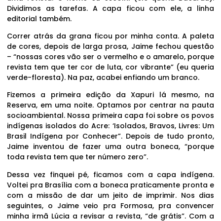
Dividimos as tarefas. A capa ficou com ele, a linha
editorial também.
Correr atrás da grana ficou por minha conta. A paleta
de cores, depois de larga prosa, Jaime fechou questão
– “nossas cores vão ser o vermelho e o amarelo, porque
revista tem que ter cor de luta, cor vibrante” (eu queria
verde-floresta). Na paz, acabei enfiando um branco.
Fizemos a primeira edição da Xapuri lá mesmo, na
Reserva, em uma noite. Optamos por centrar na pauta
socioambiental. Nossa primeira capa foi sobre os povos
indígenas isolados do Acre: ‘Isolados, Bravos, Livres: Um
Brasil Indígena por Conhecer”. Depois de tudo pronto,
Jaime inventou de fazer uma outra boneca, “porque
toda revista tem que ter número zero”.
Dessa vez finquei pé, ficamos com a capa indígena.
Voltei pra Brasília com a boneca praticamente pronta e
com a missão de dar um jeito de imprimir. Nos dias
seguintes, o Jaime veio pra Formosa, pra convencer
minha irmã Lúcia a revisar a revista, “de grátis”. Com a