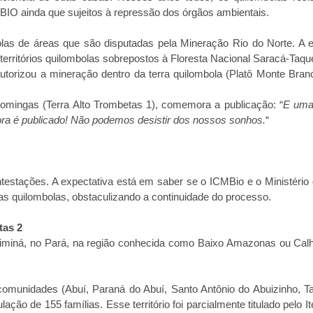
BIO ainda que sujeitos à repressão dos órgãos ambientais.
olas de áreas que são disputadas pela Mineração Rio do Norte. A
 territórios quilombolas sobrepostos à Floresta Nacional Saracá-Taq
torizou a mineração dentro da terra quilombola (Platô Monte Bra
omingas (Terra Alto Trombetas 1), comemora a publicação: “
E uma
gora é publicado! Não podemos desistir dos nossos sonhos.
“
testações. A expectativa está em saber se o ICMBio e o Ministério
as quilombolas, obstaculizando a continuidade do processo.
tas 2
riximiná, no Pará, na região conhecida como Baixo Amazonas ou Cal
s comunidades (Abuí, Paraná do Abuí, Santo Antônio do Abuizinho, 
 de 155 famílias. Esse território foi parcialmente titulado pelo I