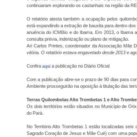
continuaram explorando os castanhais na região da RE
O relatório atesta também a ocupação pelos quilomb
está expandindo a extração de bauxita para dentro dos
anuência do ICMBio e do Ibama. Em 2013, o Ibama au
consulta prévia, indenização ou plano de mitigação.
Ari Carlos Printes, coordenador da Associação Mãe D
vitória. O relatório estava engavetado desde 2013 e a
Confira
aqui
a publicação no Diário Oficial
Com a publicação abre-se o prazo de 90 dias para con
Ambiente prosseguirão na oposição à titulação das terr
Terras Quilombolas Alto Trombetas 1 e Alto Trombe
Os dois territórios estão situados no Município de O
do Pará.
No Território Alto Trombetas 1 estão localizadas sei
Sagrado Coração de Jesus e Mãe Cué) com uma população