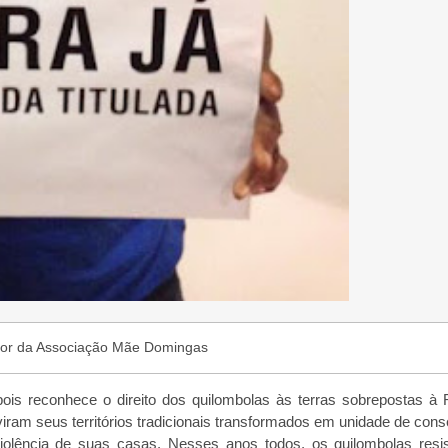
ador da Associação Mãe Domingas
pois reconhece o direito dos quilombolas às terras sobrepostas à
iram seus territórios tradicionais transformados em unidade de con
olência de suas casas. Nesses anos todos, os quilombolas resi