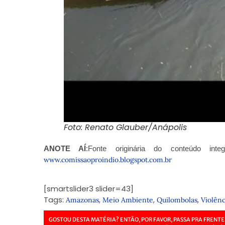
Foto: Renato Glauber/Anápolis
ANOTE AÍ
:Fonte originária do conteúdo inte
www.comissaoproindio.blogspot.com.br
[smartslider3 slider=43]
Tags:
,
,
,
Amazonas
Meio Ambiente
Quilombolas
Violênc
GOSTOU DESTA MATÉRIA? ENTÃO, POR FAVOR, PASSA PRA FRENTE