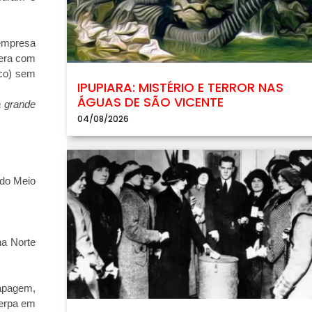
 empresa
uera com
nco) sem
IPUPIARA: MISTÉRIO E TERROR NAS
ÁGUAS DE SÃO VICENTE
 grande
04/08/2026
 do Meio
ha Norte
Tapagem,
terpa em