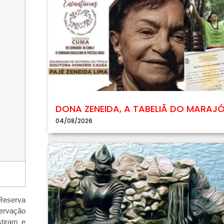
DONA ZENEIDA, A TABELIÃ DO MARAJ
04/08/2026
 Reserva
servação
stiram e