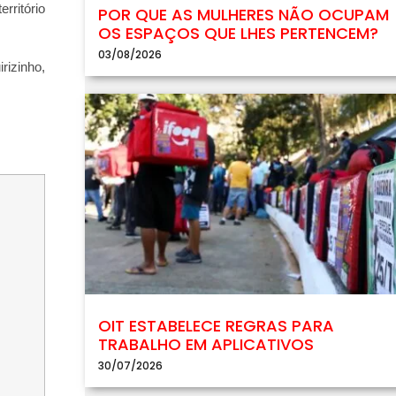
rritório
POR QUE AS MULHERES NÃO OCUPAM
OS ESPAÇOS QUE LHES PERTENCEM?
03/08/2026
rizinho,
OIT ESTABELECE REGRAS PARA
TRABALHO EM APLICATIVOS
30/07/2026