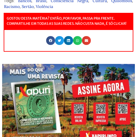
Tags:
,
,
,
,
,
Bancos
Brasil
Consciência Negra
Cultura
Quilombos
,
,
Racismo
Sertão
Violência
GOSTOU DESTA MATÉRIA? ENTÃO, POR FAVOR, PASSA PRA FRENTE.
COMPARTILHE EM TODAS AS SUAS REDES. NÃO CUSTA NADA, É SÓ CLICAR!