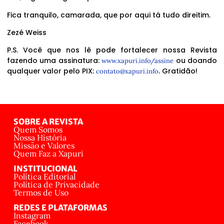
Fica tranquilo, camarada, que por aqui tá tudo direitim.
Zezé Weiss
P.S. Você que nos lê pode fortalecer nossa Revista
fazendo uma assinatura:
ou doando
www.xapuri.info/assine
qualquer valor pelo PIX:
. Gratidão!
contato@xapuri.info
SOBRE A REVISTA
Quem Somos
Nossa História
Missão e Valores
Quem Faz a Xapuri
INSTITUCIONAL
Política Editorial
Política de Privacidade
Termos de Uso
REDES E PLATAFORMAS
Instagram
Facebook