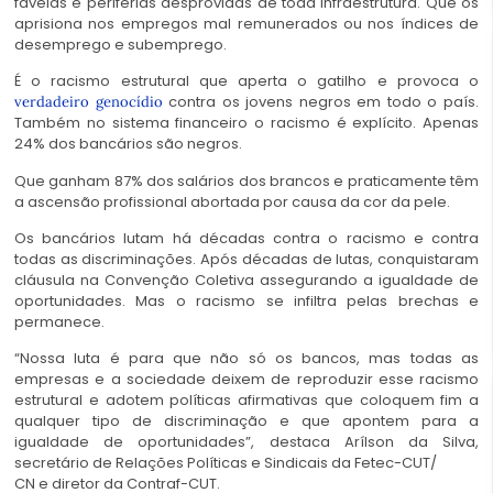
favelas e periferias desprovidas de toda infraestrutura. Que os
aprisiona nos empregos mal remunerados ou nos índices de
desemprego e subemprego.
É o racismo estrutural que aperta o gatilho e provoca o
contra os jovens negros em todo o país.
verdadeiro genocídio
Também no sistema financeiro o racismo é explícito. Apenas
24% dos bancários são negros.
Que ganham 87% dos salários dos brancos e praticamente têm
a ascensão profissional abortada por causa da cor da pele.
Os bancários lutam há décadas contra o racismo e contra
todas as discriminações. Após décadas de lutas, conquistaram
cláusula na Convenção Coletiva assegurando a igualdade de
oportunidades. Mas o racismo se infiltra pelas brechas e
permanece.
“Nossa luta é para que não só os bancos, mas todas as
empresas e a sociedade deixem de reproduzir esse racismo
estrutural e adotem políticas afirmativas que coloquem fim a
qualquer tipo de discriminação e que apontem para a
igualdade de oportunidades”, destaca Arílson da Silva,
secretário de Relações Políticas e Sindicais da Fetec-CUT/
CN e diretor da Contraf-CUT.