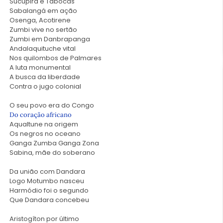
Sucupira e Tabocas
Sabalangá em ação
Osenga, Acotirene
Zumbi vive no sertão
Zumbi em Danbrapanga
Andalaquituche vital
Nos quilombos de Palmares
A luta monumental
A busca da liberdade
Contra o jugo colonial
O seu povo era do Congo
Do coração africano
Aqualtune na origem
Os negros no oceano
Ganga Zumba Ganga Zona
Sabina, mãe do soberano
Da união com Dandara
Logo Motumbo nasceu
Harmódio foi o segundo
Que Dandara concebeu
Aristogíton por último