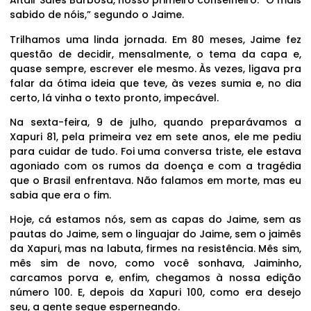
Altair Sales Barbosa, nosso primeiro conselheiro. “O mais
sabido de nóis,” segundo o Jaime.
Trilhamos uma linda jornada. Em 80 meses, Jaime fez
questão de decidir, mensalmente, o tema da capa e,
quase sempre, escrever ele mesmo. Às vezes, ligava pra
falar da ótima ideia que teve, às vezes sumia e, no dia
certo, lá vinha o texto pronto, impecável.
Na sexta-feira, 9 de julho, quando preparávamos a
Xapuri 81, pela primeira vez em sete anos, ele me pediu
para cuidar de tudo. Foi uma conversa triste, ele estava
agoniado com os rumos da doença e com a tragédia
que o Brasil enfrentava. Não falamos em morte, mas eu
sabia que era o fim.
Hoje, cá estamos nós, sem as capas do Jaime, sem as
pautas do Jaime, sem o linguajar do Jaime, sem o jaimês
da Xapuri, mas na labuta, firmes na resistência. Mês sim,
mês sim de novo, como você sonhava, Jaiminho,
carcamos porva e, enfim, chegamos à nossa edição
número 100. E, depois da Xapuri 100, como era desejo
seu, a gente segue esperneando.