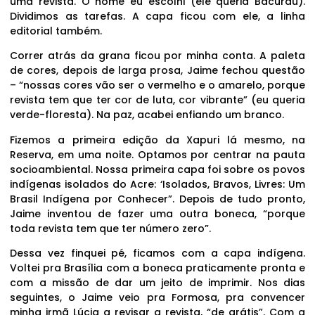
uma revista. O nome eu escolhi (ele queria Bacurau).
Dividimos as tarefas. A capa ficou com ele, a linha
editorial também.
Correr atrás da grana ficou por minha conta. A paleta
de cores, depois de larga prosa, Jaime fechou questão
– “nossas cores vão ser o vermelho e o amarelo, porque
revista tem que ter cor de luta, cor vibrante” (eu queria
verde-floresta). Na paz, acabei enfiando um branco.
Fizemos a primeira edição da Xapuri lá mesmo, na
Reserva, em uma noite. Optamos por centrar na pauta
socioambiental. Nossa primeira capa foi sobre os povos
indígenas isolados do Acre: ‘Isolados, Bravos, Livres: Um
Brasil Indígena por Conhecer”. Depois de tudo pronto,
Jaime inventou de fazer uma outra boneca, “porque
toda revista tem que ter número zero”.
Dessa vez finquei pé, ficamos com a capa indígena.
Voltei pra Brasília com a boneca praticamente pronta e
com a missão de dar um jeito de imprimir. Nos dias
seguintes, o Jaime veio pra Formosa, pra convencer
minha irmã Lúcia a revisar a revista, “de grátis”. Com a