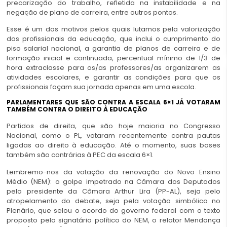
precarização do trabalho, refletida na instabilidade e na
negação de plano de carreira, entre outros pontos.
Esse é um dos motivos pelos quais lutamos pela valorização
dos profissionais da educação, que inclui o cumprimento do
piso salarial nacional, a garantia de planos de carreira e de
formação inicial e continuada, percentual mínimo de 1/3 de
hora extraclasse para os/as professores/as organizarem as
atividades escolares, e garantir as condições para que os
profissionais façam sua jornada apenas em uma escola.
PARLAMENTARES QUE SÃO CONTRA A ESCALA 6×1 JÁ VOTARAM
TAMBÉM CONTRA O DIREITO À EDUCAÇÃO
Partidos de direita, que são hoje maioria no Congresso
Nacional, como o PL, votaram recentemente contra pautas
ligadas ao direito à educação. Até o momento, suas bases
também são contrárias à PEC da escala 6×1.
Lembremo-nos da votação da renovação do Novo Ensino
Médio (NEM): o golpe impetrado na Câmara dos Deputados
pelo presidente da Câmara Arthur Lira (PP-AL), seja pelo
atropelamento do debate, seja pela votação simbólica no
Plenário, que selou o acordo do governo federal com o texto
proposto pelo signatário político do NEM, o relator Mendonça