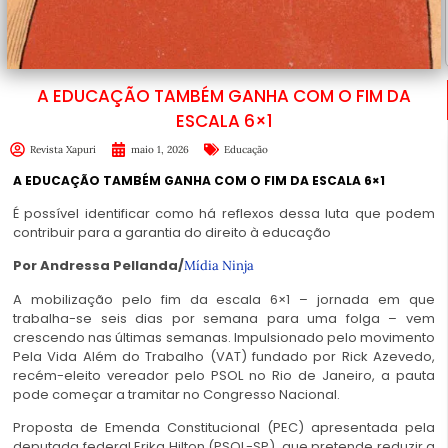
A EDUCAÇÃO TAMBÉM GANHA COM O FIM DA
ESCALA 6×1
Revista Xapuri
maio 1, 2026
Educação
A EDUCAÇÃO TAMBÉM GANHA COM O FIM DA ESCALA 6×1
É possível identificar como há reflexos dessa luta que podem
contribuir para a garantia do direito à educação
Por Andressa Pellanda/
Mídia Ninja
A mobilização pelo fim da escala 6×1 – jornada em que
trabalha-se seis dias por semana para uma folga – vem
crescendo nas últimas semanas. Impulsionado pelo movimento
Pela Vida Além do Trabalho (VAT) fundado por Rick Azevedo,
recém-eleito vereador pelo PSOL no Rio de Janeiro, a pauta
pode começar a tramitar no Congresso Nacional.
Proposta de Emenda Constitucional (PEC) apresentada pela
deputada federal Erika Hilton (PSOL-SP), que pretende reduzir a