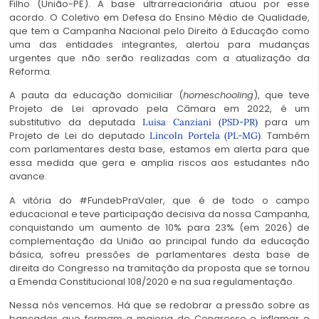
Filho (União-PE). A base ultrarreacionária atuou por esse
acordo. O Coletivo em Defesa do Ensino Médio de Qualidade,
que tem a Campanha Nacional pelo Direito à Educação como
uma das entidades integrantes, alertou para mudanças
urgentes que não serão realizadas com a atualização da
Reforma.
A pauta da educação domiciliar (
homeschooling
), que teve
Projeto de Lei aprovado pela Câmara em 2022, é um
substitutivo da deputada
para um
Luisa Canziani (PSD-PR)
Projeto de Lei do deputado
. Também
Lincoln Portela (PL-MG)
com parlamentares desta base, estamos em alerta para que
essa medida que gera e amplia riscos aos estudantes não
avance.
A vitória do #FundebPraValer, que é de todo o campo
educacional e teve participação decisiva da nossa Campanha,
conquistando um aumento de 10% para 23% (em 2026) de
complementação da União ao principal fundo da educação
básica, sofreu pressões de parlamentares desta base de
direita do Congresso na tramitação da proposta que se tornou
a Emenda Constitucional 108/2020 e na sua regulamentação.
Nessa nós vencemos. Há que se redobrar a pressão sobre as
bancadas que formam a maioria do Congresso e inflamar o