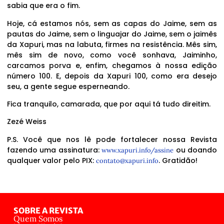
sabia que era o fim.
Hoje, cá estamos nós, sem as capas do Jaime, sem as
pautas do Jaime, sem o linguajar do Jaime, sem o jaimês
da Xapuri, mas na labuta, firmes na resistência. Mês sim,
mês sim de novo, como você sonhava, Jaiminho,
carcamos porva e, enfim, chegamos à nossa edição
número 100. E, depois da Xapuri 100, como era desejo
seu, a gente segue esperneando.
Fica tranquilo, camarada, que por aqui tá tudo direitim.
Zezé Weiss
P.S. Você que nos lê pode fortalecer nossa Revista
fazendo uma assinatura:
ou doando
www.xapuri.info/assine
qualquer valor pelo PIX:
. Gratidão!
contato@xapuri.info
SOBRE A REVISTA
Quem Somos