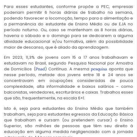
Para esses estudantes, conforme propõe a PEC, empresas
poderiam permitir 6 horas diárias de trabalho na semana,
podendo favorecer a locomoção, tempo para a alimentação e
a permanência do estudante de Ensino Médio ou de EJA no
período noturno. Ou, caso se mantenham as 8 horas diárias,
haveria o sábado e o domingo para se dedicarem a alguma
atividade educacional e/ou formativa, além da possibilidade
maior de descanso, que é aliado da aprendizagem.
Em 2023, 11,3% de jovens com 15 a 17 anos trabalhavam e
estudavam no Brasil, segundo Pesquisa Nacional por Amostra
de Domicílios (
) Contínua. A mesma
aponta que
Pnad
pesquisa
nesse período, metade dos jovens entre 18 e 24 anos se
concentravam em ocupações consideradas de pouca
complexidade, alta informalidade e baixos salários – como
balconistas, vendedores, escriturários e caixas. Trabalhos esses
que são, frequentemente, na escala 6×1.
Isto é, seja para estudantes do Ensino Médio que também
trabalham, seja para estudantes egressos da Educação Básica
que trabalham e cursam (ou pretendem cursar) o Ensino
Superior, são milhões de pessoas que têm seu direito à
educação em alguma medida negligenciado com a jornada