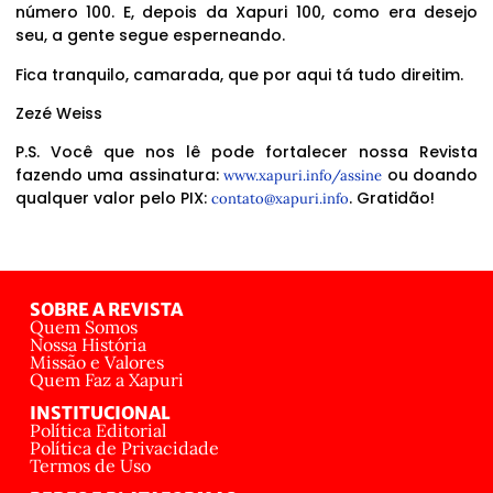
número 100. E, depois da Xapuri 100, como era desejo
seu, a gente segue esperneando.
Fica tranquilo, camarada, que por aqui tá tudo direitim.
Zezé Weiss
P.S. Você que nos lê pode fortalecer nossa Revista
fazendo uma assinatura:
ou doando
www.xapuri.info/assine
qualquer valor pelo PIX:
. Gratidão!
contato@xapuri.info
SOBRE A REVISTA
Quem Somos
Nossa História
Missão e Valores
Quem Faz a Xapuri
INSTITUCIONAL
Política Editorial
Política de Privacidade
Termos de Uso