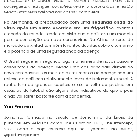
transmissão e salvar vidas e tiveram sucesso, mas não
conseguiram extinguir completamente o coronavírus e estão
vendo uma ressurgência nos casos”
, completou.
Na Alemanha, a preocupação com uma
segunda onda do
vírus após um surto ocorrido em um frigorífico
levantou
atenção do mundo, tendo em vista que o país era um modelo
para a contenção do novo coronavírus. Na China, o surto do
mercado de Xinfadi também levantou dúvidas sobre o tamanho
e a potência de uma segunda onda da doença.
O Brasil segue em segundo lugar no número de novos casos e
casos totais da doença, sendo uma das principais vítimas do
novo coronavírus. Os mais de 57 mil mortos da doença são um
reflexo de políticas relativamente leves de isolamento social. A
reabertura de grandes capitais e até a volta de público em
estádios de futebol são alguns dos indicativos de que o país
ainda vai sofrer bastante com a pandemia.
Yuri Ferreira
Jornalista formado na Escola de Jornalismo da Énois. Já
publicou em veículos como The Guardian, UOL, The Intercept,
VICE, Carta e hoje escreve aqui no Hypeness. No twitter,
@porfavorparem.