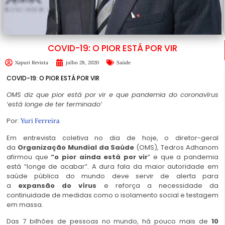
COVID-19: O PIOR ESTÁ POR VIR
Xapuri Revista
julho 28, 2020
Saúde
COVID-19: O PIOR ESTÁ POR VIR
OMS diz que pior está por vir e que pandemia do coronavírus
‘está longe de ter terminado’
Por:
Yuri Ferreira
Em entrevista coletiva no dia de hoje, o diretor-geral
da
Organização Mundial da Saúde
(OMS), Tedros Adhanom
afirmou que
“o pior ainda está por vir
” e que a pandemia
está “longe de acabar”. A dura fala da maior autoridade em
saúde pública do mundo deve servir de alerta para
a
expansão do vírus
e reforça a necessidade da
continuidade de medidas como o isolamento social e testagem
em massa.
Das 7 bilhões de pessoas no mundo, há pouco mais de
10