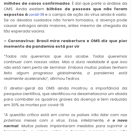
milhões de casos confirmados
. É daí que parte a análise da
OMS. Ainda existem
bilhões de pessoas que não foram
expostas à
e o campo de ação do vírus ainda é vasto.
covid-19
Se os devidos cuidados não forem tomados, a doença pode
causar estragos ainda maiores, antes mesmo de chegada da
tão esperada vacina.
– Coronavírus: Brasil mira reabertura e OMS diz que pior
momento da pandemia está por vir
“Todos nós queremos que isso acabe. Todos queremos
continuar com nossas vidas. Mas a dura realidade é que isso
não está nem perto de terminar. Embora muitos países tenham
feito algum progresso globalmente, a pandemia está
realmente acelerando”,
afirmou Tedros.
O diretor-geral da OMS ainda mostrou a importância da
pesquisa científica, que identificou na dexametasona um aliada
para combater os quadros graves da doença e tem reduzido
em 30% as mortes por covid-19.
“A questão crítica está em como os países irão lidar com nos
próximos meses com o vírus. Esse, infelizmente, é
o novo
normal
. Muitos países implantaram medidas para suprimir a