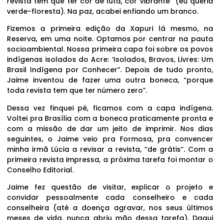
revista tem que ter cor de luta, cor vibrante” (eu queria
verde-floresta). Na paz, acabei enfiando um branco.
Fizemos a primeira edição da Xapuri lá mesmo, na
Reserva, em uma noite. Optamos por centrar na pauta
socioambiental. Nossa primeira capa foi sobre os povos
indígenas isolados do Acre: ‘Isolados, Bravos, Livres: Um
Brasil Indígena por Conhecer”. Depois de tudo pronto,
Jaime inventou de fazer uma outra boneca, “porque
toda revista tem que ter número zero”.
Dessa vez finquei pé, ficamos com a capa indígena.
Voltei pra Brasília com a boneca praticamente pronta e
com a missão de dar um jeito de imprimir. Nos dias
seguintes, o Jaime veio pra Formosa, pra convencer
minha irmã Lúcia a revisar a revista, “de grátis”. Com a
primeira revista impressa, a próxima tarefa foi montar o
Conselho Editorial.
Jaime fez questão de visitar, explicar o projeto e
convidar pessoalmente cada conselheiro e cada
conselheira (até a doença agravar, nos seus últimos
meses de vida, nunca abriu mão dessa tarefa). Daqui