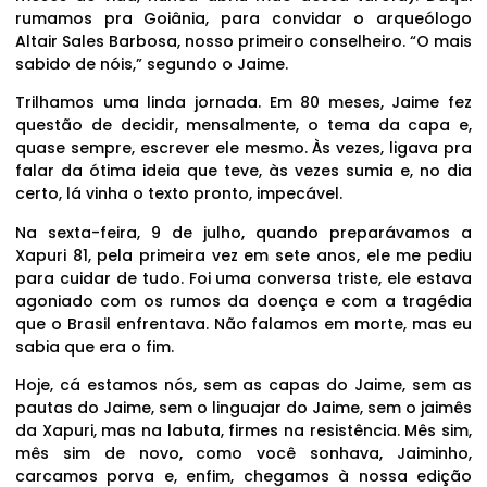
rumamos pra Goiânia, para convidar o arqueólogo
Altair Sales Barbosa, nosso primeiro conselheiro. “O mais
sabido de nóis,” segundo o Jaime.
Trilhamos uma linda jornada. Em 80 meses, Jaime fez
questão de decidir, mensalmente, o tema da capa e,
quase sempre, escrever ele mesmo. Às vezes, ligava pra
falar da ótima ideia que teve, às vezes sumia e, no dia
certo, lá vinha o texto pronto, impecável.
Na sexta-feira, 9 de julho, quando preparávamos a
Xapuri 81, pela primeira vez em sete anos, ele me pediu
para cuidar de tudo. Foi uma conversa triste, ele estava
agoniado com os rumos da doença e com a tragédia
que o Brasil enfrentava. Não falamos em morte, mas eu
sabia que era o fim.
Hoje, cá estamos nós, sem as capas do Jaime, sem as
pautas do Jaime, sem o linguajar do Jaime, sem o jaimês
da Xapuri, mas na labuta, firmes na resistência. Mês sim,
mês sim de novo, como você sonhava, Jaiminho,
carcamos porva e, enfim, chegamos à nossa edição