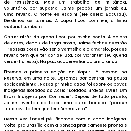
de resistência. Mais um trabalho de militância,
voluntário, por suposto. Jaime propôs um jornal; eu,
uma revista. O nome eu escolhi (ele queria Bacurau).
Dividimos as tarefas. A capa ficou com ele, a linha
editorial também.
Correr atrás da grana ficou por minha conta. A paleta
de cores, depois de larga prosa, Jaime fechou questão
– “nossas cores vão ser o vermelho e o amarelo, porque
revista tem que ter cor de luta, cor vibrante” (eu queria
verde-floresta). Na paz, acabei enfiando um branco.
Fizemos a primeira edição da Xapuri lá mesmo, na
Reserva, em uma noite. Optamos por centrar na pauta
socioambiental. Nossa primeira capa foi sobre os povos
indígenas isolados do Acre: ‘Isolados, Bravos, Livres: Um
Brasil Indígena por Conhecer”. Depois de tudo pronto,
Jaime inventou de fazer uma outra boneca, “porque
toda revista tem que ter número zero”.
Dessa vez finquei pé, ficamos com a capa indígena.
Voltei pra Brasília com a boneca praticamente pronta e