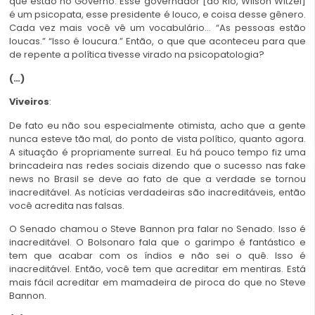
que estão no Governo. Esse governador [do Rio, Wilson Witzel]
é um psicopata, esse presidente é louco, e coisa desse gênero.
Cada vez mais você vê um vocabulário… “As pessoas estão
loucas.” “Isso é loucura.” Então, o que que aconteceu para que
de repente a política tivesse virado na psicopatologia?
(…)
Viveiros
:
De fato eu não sou especialmente otimista, acho que a gente
nunca esteve tão mal, do ponto de vista político, quanto agora.
A situação é propriamente surreal. Eu há pouco tempo fiz uma
brincadeira nas redes sociais dizendo que o sucesso nas fake
news no Brasil se deve ao fato de que a verdade se tornou
inacreditável. As notícias verdadeiras são inacreditáveis, então
você acredita nas falsas.
O Senado chamou o Steve Bannon pra falar no Senado. Isso é
inacreditável. O Bolsonaro fala que o garimpo é fantástico e
tem que acabar com os índios e não sei o quê. Isso é
inacreditável. Então, você tem que acreditar em mentiras. Está
mais fácil acreditar em mamadeira de piroca do que no Steve
Bannon.