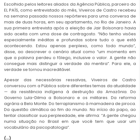
Escolhido pelos leitores aliados da Agência Pública, parceiro do
EL PAÍS, como entrevistado do mês, Viveiros de Castro recebeu
na semana passada nossos repórteres para uma conversa de
mais de duas horas, em seu apartamento, no Rio de Janeiro. A
sua primeira entrevista após a eleição de Jair Bolsonaro havia
sido aceita com uma dose de contragosto. “Não tenho visões
especialmente inéditas e profundas sobre tudo o que está
acontecendo. Estou apenas perplexo, como todo mundo”,
disse, ao descrever o cenário atual como “um momento em
que a palavra perdeu o fôlego, inclusive o valor. A gente não
consegue mais distinguir a verdade da mentira”. Para ele, a
verdade se tornou inacreditável.
Apesar das necessárias ressalvas, Viveiros de Castro
conversou com a Pública sobre diferentes temas da atualidade
— da resistência indígena à destruição da Amazônia. Do
Governo Lula-Dilma a Bolsonaro e os militares. Da reforma
agrária a Belo Monte. Do terraplanismo à mamadeira de piroca.
Da questão climática ao fim do mundo. No início do papo, ao
tentar classificar sua perplexidade, ele afirma: “A gente chegou
numa situação no Brasil em que você tem que usar um
vocabulário da psicopatologia”.
(…)