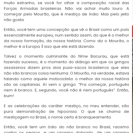
muito estranho, se você for olhar a composição racial das
Forças Armadas brasileiras. Não vai achar muito louro. A
começar pelo Mourão, que é mestiço de índio. Mas pelo jeito
não gosta.
Então, você tem uma concepção que vê o Brasil como um país
essencialmente europeu, num sentido assim, do que é o melhor
da nossa formação, da nossa história. Como diz o Mourão, o
melhor é a Europa. É isso que ele está dizendo.
Talvez o momento culminante do filme Bacurau, que está
fazendo sucesso, é o momento do diálogo em que os gringos
assassinos dizem pros dois puxa-sacos brasileiros que eles
não são brancos coisa nenhuma. O Mourão, na verdade, estava
falando como aquele motociclista: o melhor da nossa história
são as capitanias. Aí vem o gringo: “Pra começar, português
nem é branco. E, segundo, você não é nem português”. Então,
bum!
E as celebrações do caráter mestiço, no meu entender, são
pura demonstração de hipocrisia. O que se chama de
mestiçagem no Brasil, o nome certo é branqueamento.
Então, você tem um ódio do não branco no Brasil, racismo
contra os negros, e um racismo dobrado, de um racismo