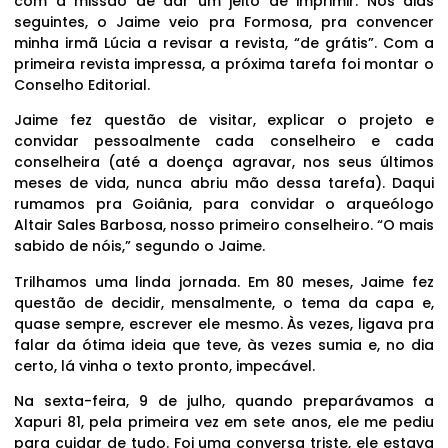
com a missão de dar um jeito de imprimir. Nos dias
seguintes, o Jaime veio pra Formosa, pra convencer
minha irmã Lúcia a revisar a revista, “de grátis”. Com a
primeira revista impressa, a próxima tarefa foi montar o
Conselho Editorial.
Jaime fez questão de visitar, explicar o projeto e
convidar pessoalmente cada conselheiro e cada
conselheira (até a doença agravar, nos seus últimos
meses de vida, nunca abriu mão dessa tarefa). Daqui
rumamos pra Goiânia, para convidar o arqueólogo
Altair Sales Barbosa, nosso primeiro conselheiro. “O mais
sabido de nóis,” segundo o Jaime.
Trilhamos uma linda jornada. Em 80 meses, Jaime fez
questão de decidir, mensalmente, o tema da capa e,
quase sempre, escrever ele mesmo. Às vezes, ligava pra
falar da ótima ideia que teve, às vezes sumia e, no dia
certo, lá vinha o texto pronto, impecável.
Na sexta-feira, 9 de julho, quando preparávamos a
Xapuri 81, pela primeira vez em sete anos, ele me pediu
para cuidar de tudo. Foi uma conversa triste, ele estava