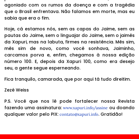
agoniado com os rumos da doença e com a tragédia
que o Brasil enfrentava. Não falamos em morte, mas eu
sabia que era o fim.
Hoje, cá estamos nós, sem as capas do Jaime, sem as
pautas do Jaime, sem o linguajar do Jaime, sem o jaimês
da Xapuri, mas na labuta, firmes na resistência. Mês sim,
mês sim de novo, como você sonhava, Jaiminho,
carcamos porva e, enfim, chegamos à nossa edição
número 100. E, depois da Xapuri 100, como era desejo
seu, a gente segue esperneando.
Fica tranquilo, camarada, que por aqui tá tudo direitim.
Zezé Weiss
P.S. Você que nos lê pode fortalecer nossa Revista
fazendo uma assinatura:
ou doando
www.xapuri.info/assine
qualquer valor pelo PIX:
. Gratidão!
contato@xapuri.info