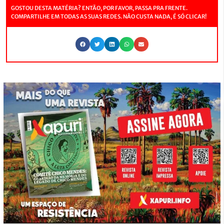
GOSTOU DESTA MATÉRIA? ENTÃO, POR FAVOR, PASSA PRA FRENTE.
COMPARTILHE EM TODAS AS SUAS REDES. NÃO CUSTA NADA, É SÓ CLICAR!