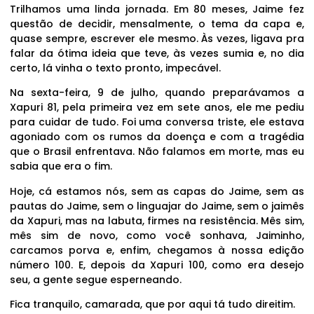
Trilhamos uma linda jornada. Em 80 meses, Jaime fez
questão de decidir, mensalmente, o tema da capa e,
quase sempre, escrever ele mesmo. Às vezes, ligava pra
falar da ótima ideia que teve, às vezes sumia e, no dia
certo, lá vinha o texto pronto, impecável.
Na sexta-feira, 9 de julho, quando preparávamos a
Xapuri 81, pela primeira vez em sete anos, ele me pediu
para cuidar de tudo. Foi uma conversa triste, ele estava
agoniado com os rumos da doença e com a tragédia
que o Brasil enfrentava. Não falamos em morte, mas eu
sabia que era o fim.
Hoje, cá estamos nós, sem as capas do Jaime, sem as
pautas do Jaime, sem o linguajar do Jaime, sem o jaimês
da Xapuri, mas na labuta, firmes na resistência. Mês sim,
mês sim de novo, como você sonhava, Jaiminho,
carcamos porva e, enfim, chegamos à nossa edição
número 100. E, depois da Xapuri 100, como era desejo
seu, a gente segue esperneando.
Fica tranquilo, camarada, que por aqui tá tudo direitim.