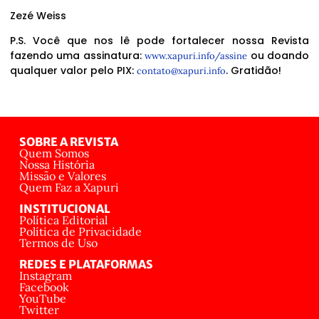
Zezé Weiss
P.S. Você que nos lê pode fortalecer nossa Revista
fazendo uma assinatura:
ou doando
www.xapuri.info/assine
qualquer valor pelo PIX:
. Gratidão!
contato@xapuri.info
SOBRE A REVISTA
Quem Somos
Nossa História
Missão e Valores
Quem Faz a Xapuri
INSTITUCIONAL
Política Editorial
Política de Privacidade
Termos de Uso
REDES E PLATAFORMAS
Instagram
Facebook
YouTube
Twitter