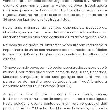
veneno e prezam pela conservação do ambiente. O nome do
evento é uma homenagem a Margarida Alves, trabalhadora
rural e ex-presidente do sindicato dos Trabalhadores Rurais de
Lagoa Grande, na Paraíba. Ela foi executada por fazendeiros há
36 anos por lutar por direitos trabalhistas.
Neste ano, mulheres do campo, quilombolas, pescadoras,
ribeirinhas, indígenas, quebradeiras de coco e trabalhadoras
urbanas foram às ruas para continuar a luta de Margarida Alves.
Na ocasião da abertura, diferentes vozes fizeram referência à
importância da união das mulheres para combater as múltiplas
formas de violência de gênero e o contexto de retirada de
direitos.
“O novo vem do povo, vem do poder popular, desse povo que é
mulher. É por todas que vieram antes de nós, Luizas, Dandaras,
Marielles, Margaridas, e por uma geração que será livre. Só
pararemos de marchar quando todas forem livres”, bradou a
deputada federal Talíria Petrone (Psol-RJ).
A marcha, que ocorre a cada quatro anos, reúne,
tradicionalmente, mulheres do campo, da floresta e das águas.
Nesta edição, o evento contou com um reforço especial das
participantes da 1ª Marcha das Mulheres Indígenas, como é o