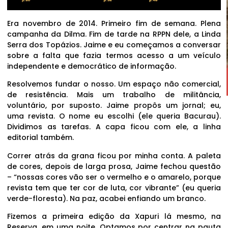
Era novembro de 2014. Primeiro fim de semana. Plena
campanha da Dilma. Fim de tarde na RPPN dele, a Linda
Serra dos Topázios. Jaime e eu começamos a conversar
sobre a falta que fazia termos acesso a um veículo
independente e democrático de informação.
Resolvemos fundar o nosso. Um espaço não comercial,
de resistência. Mais um trabalho de militância,
voluntário, por suposto. Jaime propôs um jornal; eu,
uma revista. O nome eu escolhi (ele queria Bacurau).
Dividimos as tarefas. A capa ficou com ele, a linha
editorial também.
Correr atrás da grana ficou por minha conta. A paleta
de cores, depois de larga prosa, Jaime fechou questão
– “nossas cores vão ser o vermelho e o amarelo, porque
revista tem que ter cor de luta, cor vibrante” (eu queria
verde-floresta). Na paz, acabei enfiando um branco.
Fizemos a primeira edição da Xapuri lá mesmo, na
Reserva, em uma noite. Optamos por centrar na pauta