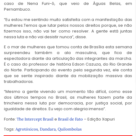
caso de Nena Funi-ô, que veio de Águas Belas, em
Pernambuco.
“Eu estou me sentindo muito satisfeita com a manifestação das
mulheres.Temos que lutar pelos nossos direitos porque, se não
fizermos isso, não vai ter como resolver. A gente está juntas
nessa luta e não vai desistir nunca”, disse.
E o mar de mulheres que tomou conta de Brasília esta semana
surpreendeu também a ala masculina, que fica de
espectadora diante da articulação das integrantes da marcha.
É o caso do professor de história Edson Cazuza, do Rio Grande
do Norte. Participando do evento pela segunda vez, ele conta
que se sente inspirado diante da mobilização massiva das
trabalhadoras.
“Mesmo a gente vivendo um momento tão difícil, como esse
dos últimos tempos no Brasil, as mulheres fazem parte da
trincheira nessa luta por democracia, por justiça social, por
igualdade de direitos. Eu vejo com alegria imensa”.
Fonte:
e
– Edição Xapuri
The Intercept Brasil
Brasil de Fato
Tags:
,
,
Agrotóxicos
Dandara
Quilombolas