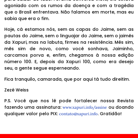
agoniado com os rumos da doença e com a tragédia
que o Brasil enfrentava. Não falamos em morte, mas eu
sabia que era o fim.
Hoje, cá estamos nós, sem as capas do Jaime, sem as
pautas do Jaime, sem o linguajar do Jaime, sem o jaimês
da Xapuri, mas na labuta, firmes na resistência. Mês sim,
mês sim de novo, como você sonhava, Jaiminho,
carcamos porva e, enfim, chegamos à nossa edição
número 100. E, depois da Xapuri 100, como era desejo
seu, a gente segue esperneando.
Fica tranquilo, camarada, que por aqui tá tudo direitim.
Zezé Weiss
P.S. Você que nos lê pode fortalecer nossa Revista
fazendo uma assinatura:
ou doando
www.xapuri.info/assine
qualquer valor pelo PIX:
. Gratidão!
contato@xapuri.info