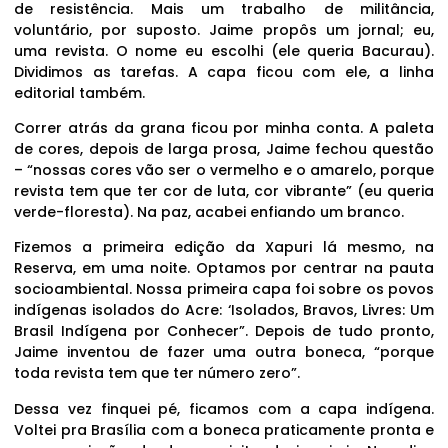
de resistência. Mais um trabalho de militância,
voluntário, por suposto. Jaime propôs um jornal; eu,
uma revista. O nome eu escolhi (ele queria Bacurau).
Dividimos as tarefas. A capa ficou com ele, a linha
editorial também.
Correr atrás da grana ficou por minha conta. A paleta
de cores, depois de larga prosa, Jaime fechou questão
– “nossas cores vão ser o vermelho e o amarelo, porque
revista tem que ter cor de luta, cor vibrante” (eu queria
verde-floresta). Na paz, acabei enfiando um branco.
Fizemos a primeira edição da Xapuri lá mesmo, na
Reserva, em uma noite. Optamos por centrar na pauta
socioambiental. Nossa primeira capa foi sobre os povos
indígenas isolados do Acre: ‘Isolados, Bravos, Livres: Um
Brasil Indígena por Conhecer”. Depois de tudo pronto,
Jaime inventou de fazer uma outra boneca, “porque
toda revista tem que ter número zero”.
Dessa vez finquei pé, ficamos com a capa indígena.
Voltei pra Brasília com a boneca praticamente pronta e