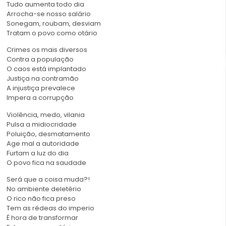
Tudo aumenta todo dia
Arrocha-se nosso salário
Sonegam, roubam, desviam
Tratam o povo como otário
Crimes os mais diversos
Contra a população
O caos está implantado
Justiça na contramão
A injustiça prevalece
Impera a corrupção
Violência, medo, vilania
Pulsa a midiocridade
Poluição, desmatamento
Age mal a autoridade
Furtam a luz do dia
O povo fica na saudade
Será que a coisa muda?!
No ambiente deletério
O rico não fica preso
Tem as rédeas do imperio
É hora de transformar