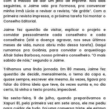
com a missão de dar um jeito de imprimir. Nos dias
seguintes, o Jaime veio pra Formosa, pra convencer
minha irmã Lúcia a revisar a revista, “de grátis”. Com a
primeira revista impressa, a próxima tarefa foi montar o
Conselho Editorial.
Jaime fez questão de visitar, explicar o projeto e
convidar pessoalmente cada conselheiro e cada
conselheira (até a doença agravar, nos seus últimos
meses de vida, nunca abriu mão dessa tarefa). Daqui
rumamos pra Goiânia, para convidar o arqueólogo
Altair Sales Barbosa, nosso primeiro conselheiro. “O mais
sabido de nóis,” segundo o Jaime.
Trilhamos uma linda jornada. Em 80 meses, Jaime fez
questão de decidir, mensalmente, o tema da capa e,
quase sempre, escrever ele mesmo. Às vezes, ligava pra
falar da ótima ideia que teve, às vezes sumia e, no dia
certo, lá vinha o texto pronto, impecável.
Na sexta-feira, 9 de julho, quando preparávamos a
Xapuri 81, pela primeira vez em sete anos, ele me pediu
para cuidar de tudo. Foi uma conversa triste, ele estava