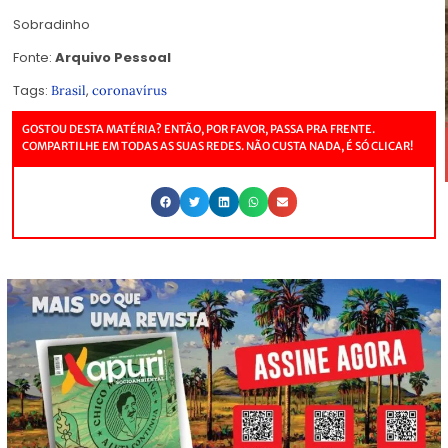
Sobradinho
Fonte:
Arquivo Pessoal
Tags:
,
Brasil
coronavírus
GOSTOU DESTA MATÉRIA? ENTÃO, POR FAVOR, PASSA PRA FRENTE.
COMPARTILHE EM TODAS AS SUAS REDES. NÃO CUSTA NADA, É SÓ CLICAR!