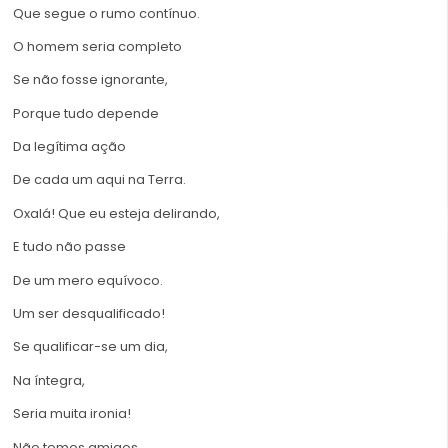
Que segue o rumo contínuo.
O homem seria completo
Se não fosse ignorante,
Porque tudo depende
Da legítima ação
De cada um aqui na Terra.
Oxalá! Que eu esteja delirando,
E tudo não passe
De um mero equívoco.
Um ser desqualificado!
Se qualificar-se um dia,
Na íntegra,
Seria muita ironia!
Não temos amigos