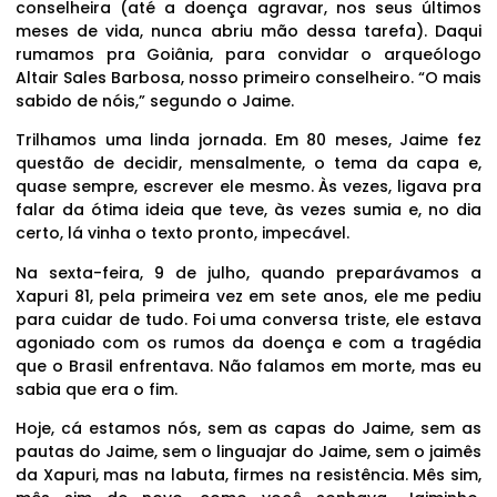
conselheira (até a doença agravar, nos seus últimos
meses de vida, nunca abriu mão dessa tarefa). Daqui
rumamos pra Goiânia, para convidar o arqueólogo
Altair Sales Barbosa, nosso primeiro conselheiro. “O mais
sabido de nóis,” segundo o Jaime.
Trilhamos uma linda jornada. Em 80 meses, Jaime fez
questão de decidir, mensalmente, o tema da capa e,
quase sempre, escrever ele mesmo. Às vezes, ligava pra
falar da ótima ideia que teve, às vezes sumia e, no dia
certo, lá vinha o texto pronto, impecável.
Na sexta-feira, 9 de julho, quando preparávamos a
Xapuri 81, pela primeira vez em sete anos, ele me pediu
para cuidar de tudo. Foi uma conversa triste, ele estava
agoniado com os rumos da doença e com a tragédia
que o Brasil enfrentava. Não falamos em morte, mas eu
sabia que era o fim.
Hoje, cá estamos nós, sem as capas do Jaime, sem as
pautas do Jaime, sem o linguajar do Jaime, sem o jaimês
da Xapuri, mas na labuta, firmes na resistência. Mês sim,