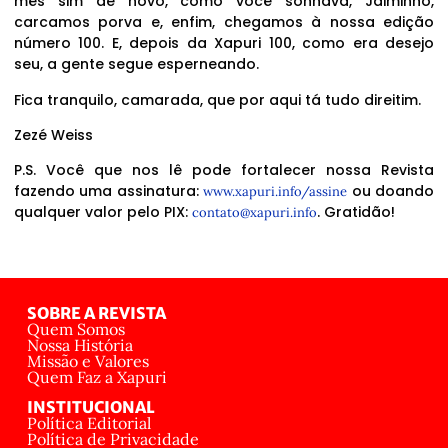
mês sim de novo, como você sonhava, Jaiminho,
carcamos porva e, enfim, chegamos à nossa edição
número 100. E, depois da Xapuri 100, como era desejo
seu, a gente segue esperneando.
Fica tranquilo, camarada, que por aqui tá tudo direitim.
Zezé Weiss
P.S. Você que nos lê pode fortalecer nossa Revista
fazendo uma assinatura:
ou doando
www.xapuri.info/assine
qualquer valor pelo PIX:
. Gratidão!
contato@xapuri.info
SOBRE A REVISTA
Quem Somos
Nossa História
Missão e Valores
Quem Faz a Xapuri
INSTITUCIONAL
Política Editorial
Política de Privacidade