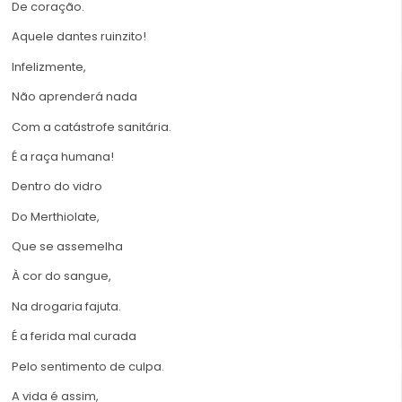
De coração.
Aquele dantes ruinzito!
Infelizmente,
Não aprenderá nada
Com a catástrofe sanitária.
É a raça humana!
Dentro do vidro
Do Merthiolate,
Que se assemelha
À cor do sangue,
Na drogaria fajuta.
É a ferida mal curada
Pelo sentimento de culpa.
A vida é assim,