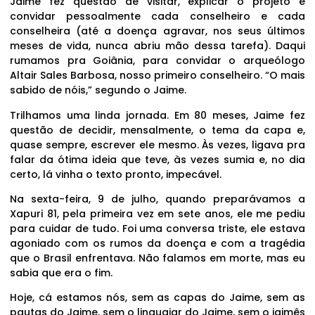
Jaime fez questão de visitar, explicar o projeto e
convidar pessoalmente cada conselheiro e cada
conselheira (até a doença agravar, nos seus últimos
meses de vida, nunca abriu mão dessa tarefa). Daqui
rumamos pra Goiânia, para convidar o arqueólogo
Altair Sales Barbosa, nosso primeiro conselheiro. “O mais
sabido de nóis,” segundo o Jaime.
Trilhamos uma linda jornada. Em 80 meses, Jaime fez
questão de decidir, mensalmente, o tema da capa e,
quase sempre, escrever ele mesmo. Às vezes, ligava pra
falar da ótima ideia que teve, às vezes sumia e, no dia
certo, lá vinha o texto pronto, impecável.
Na sexta-feira, 9 de julho, quando preparávamos a
Xapuri 81, pela primeira vez em sete anos, ele me pediu
para cuidar de tudo. Foi uma conversa triste, ele estava
agoniado com os rumos da doença e com a tragédia
que o Brasil enfrentava. Não falamos em morte, mas eu
sabia que era o fim.
Hoje, cá estamos nós, sem as capas do Jaime, sem as
pautas do Jaime, sem o linguajar do Jaime, sem o jaimês