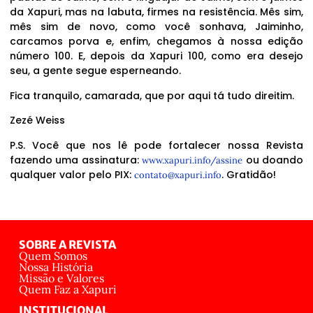
da Xapuri, mas na labuta, firmes na resistência. Mês sim,
mês sim de novo, como você sonhava, Jaiminho,
carcamos porva e, enfim, chegamos à nossa edição
número 100. E, depois da Xapuri 100, como era desejo
seu, a gente segue esperneando.
Fica tranquilo, camarada, que por aqui tá tudo direitim.
Zezé Weiss
P.S. Você que nos lê pode fortalecer nossa Revista
fazendo uma assinatura:
ou doando
www.xapuri.info/assine
qualquer valor pelo PIX:
. Gratidão!
contato@xapuri.info
SOBRE A REVISTA
Quem Somos
Nossa História
Missão e Valores
Quem Faz a Xapuri
INSTITUCIONAL