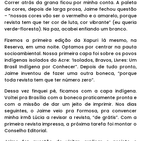
Correr atrás da grana ficou por minha conta. A paleta
de cores, depois de larga prosa, Jaime fechou questão
– “nossas cores vão ser o vermelho e o amarelo, porque
revista tem que ter cor de luta, cor vibrante” (eu queria
verde-floresta). Na paz, acabei enfiando um branco.
Fizemos a primeira edição da Xapuri lá mesmo, na
Reserva, em uma noite. Optamos por centrar na pauta
socioambiental. Nossa primeira capa foi sobre os povos
indígenas isolados do Acre: ‘Isolados, Bravos, Livres: Um
Brasil Indígena por Conhecer”. Depois de tudo pronto,
Jaime inventou de fazer uma outra boneca, “porque
toda revista tem que ter número zero”.
Dessa vez finquei pé, ficamos com a capa indígena.
Voltei pra Brasília com a boneca praticamente pronta e
com a missão de dar um jeito de imprimir. Nos dias
seguintes, o Jaime veio pra Formosa, pra convencer
minha irmã Lúcia a revisar a revista, “de grátis”. Com a
primeira revista impressa, a próxima tarefa foi montar o
Conselho Editorial.