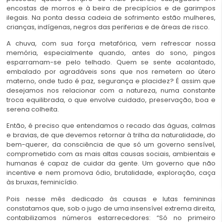
encostas de morros e à beira de precipícios e de garimpos
ilegais. Na ponta dessa cadeia de sofrimento estão mulheres,
crianças, indígenas, negros das periferias e de áreas de risco.
A chuva, com sua força metafórica, vem refrescar nossa
memória, especialmente quando, antes do sono, pingos
esparramam-se pelo telhado. Quem se sente acalantado,
embalado por agradáveis sons que nos remetem ao útero
materno, onde tudo é paz, segurança e placidez? É assim que
desejamos nos relacionar com a natureza, numa constante
troca equilibrada, o que envolve cuidado, preservação, boa e
serena colheita.
Então, é preciso que entendamos o recado das águas, calmas
e bravias, de que devemos retornar à trilha da naturalidade, do
bem-querer, da consciência de que só um governo sensível,
comprometido com as mais altas causas sociais, ambientais e
humanas é capaz de cuidar da gente. Um governo que não
incentive e nem promova ódio, brutalidade, exploração, caça
às bruxas, feminicídio.
Pois nesse mês dedicado às causas e lutas femininas
constatamos que, sob o jugo de uma insensível extrema direita,
contabilizamos números estarrecedores: “Só no primeiro