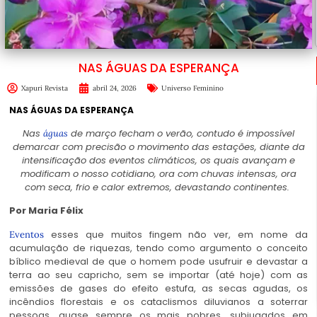
NAS ÁGUAS DA ESPERANÇA
Xapuri Revista
abril 24, 2026
Universo Feminino
NAS ÁGUAS DA ESPERANÇA
Nas
de março fecham o verão, contudo é impossível
águas
demarcar com precisão o movimento das estações, diante da
intensificação dos eventos climáticos, os quais avançam e
modificam o nosso cotidiano, ora com chuvas intensas, ora
com seca, frio e calor extremos, devastando continentes.
Por Maria Félix
esses que muitos fingem não ver, em nome da
Eventos
acumulação de riquezas, tendo como argumento o conceito
bíblico medieval de que o homem pode usufruir e devastar a
terra ao seu capricho, sem se importar (até hoje) com as
emissões de gases do efeito estufa, as secas agudas, os
incêndios florestais e os cataclismos diluvianos a soterrar
pessoas, quase sempre os mais pobres, subjugados em