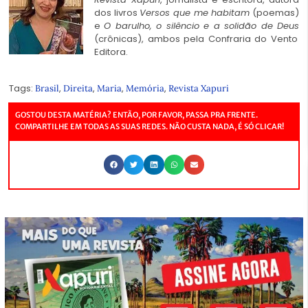
dos livros
Versos que me habitam
(poemas)
e
O barulho, o silêncio e a solidão de Deus
(crônicas), ambos pela Confraria do Vento
Editora.
Tags:
,
,
,
,
Brasil
Direita
Maria
Memória
Revista Xapuri
GOSTOU DESTA MATÉRIA? ENTÃO, POR FAVOR, PASSA PRA FRENTE.
COMPARTILHE EM TODAS AS SUAS REDES. NÃO CUSTA NADA, É SÓ CLICAR!