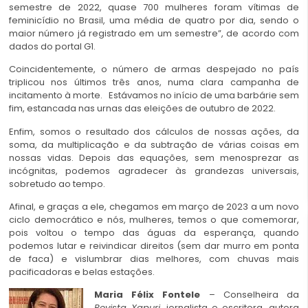
semestre de 2022, quase 700 mulheres foram vítimas de
feminicídio no Brasil, uma média de quatro por dia, sendo o
maior número já registrado em um semestre”, de acordo com
dados do portal G1.
Coincidentemente, o número de armas despejado no país
triplicou nos últimos três anos, numa clara campanha de
incitamento à morte. Estávamos no início de uma barbárie sem
fim, estancada nas urnas das eleições de outubro de 2022.
Enfim, somos o resultado dos cálculos de nossas ações, da
soma, da multiplicação e da subtração de várias coisas em
nossas vidas. Depois das equações, sem menosprezar as
incógnitas, podemos agradecer às grandezas universais,
sobretudo ao tempo.
Afinal, e graças a ele, chegamos em março de 2023 a um novo
ciclo democrático e nós, mulheres, temos o que comemorar,
pois voltou o tempo das águas da esperança, quando
podemos lutar e reivindicar direitos (sem dar murro em ponta
de faca) e vislumbrar dias melhores, com chuvas mais
pacificadoras e belas estações.
Maria Félix Fontele
– Conselheira da
Revista Xapuri
, jornalista e escritora, autora