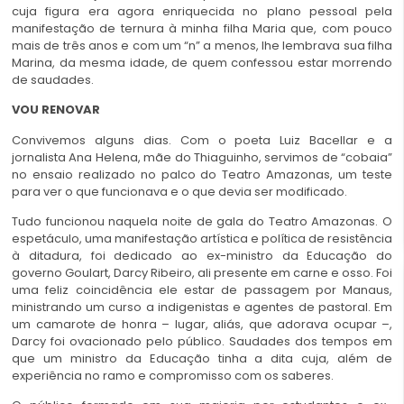
cuja figura era agora enriquecida no plano pessoal pela
manifestação de ternura à minha filha Maria que, com pouco
mais de três anos e com um “n” a menos, lhe lembrava sua filha
Marina, da mesma idade, de quem confessou estar morrendo
de saudades.
VOU RENOVAR
Convivemos alguns dias. Com o poeta Luiz Bacellar e a
jornalista Ana Helena, mãe do Thiaguinho, servimos de “cobaia”
no ensaio realizado no palco do Teatro Amazonas, um teste
para ver o que funcionava e o que devia ser modificado.
Tudo funcionou naquela noite de gala do Teatro Amazonas. O
espetáculo, uma manifestação artística e política de resistência
à ditadura, foi dedicado ao ex-ministro da Educação do
governo Goulart, Darcy Ribeiro, ali presente em carne e osso. Foi
uma feliz coincidência ele estar de passagem por Manaus,
ministrando um curso a indigenistas e agentes de pastoral. Em
um camarote de honra – lugar, aliás, que adorava ocupar –,
Darcy foi ovacionado pelo público. Saudades dos tempos em
que um ministro da Educação tinha a dita cuja, além de
experiência no ramo e compromisso com os saberes.