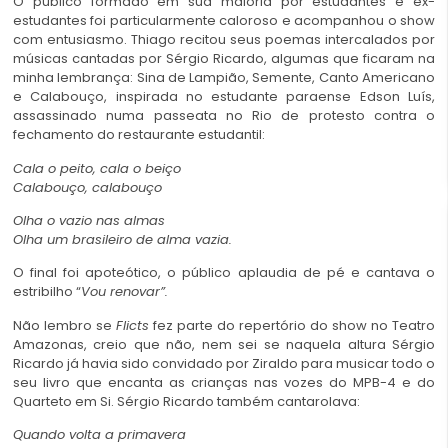
O público formado em sua maioria por estudantes e ex-
estudantes foi particularmente caloroso e acompanhou o show
com entusiasmo. Thiago recitou seus poemas intercalados por
músicas cantadas por Sérgio Ricardo, algumas que ficaram na
minha lembrança: Sina de Lampião, Semente, Canto Americano
e Calabouço, inspirada no estudante paraense Edson Luís,
assassinado numa passeata no Rio de protesto contra o
fechamento do restaurante estudantil:
Cala o peito, cala o beiço
Calabouço, calabouço
Olha o vazio nas almas
Olha um brasileiro de alma vazia.
O final foi apoteótico, o público aplaudia de pé e cantava o
estribilho “
Vou renovar”.
Não lembro se
Flicts
fez parte do repertório do show no Teatro
Amazonas, creio que não, nem sei se naquela altura Sérgio
Ricardo já havia sido convidado por Ziraldo para musicar todo o
seu livro que encanta as crianças nas vozes do MPB-4 e do
Quarteto em Si. Sérgio Ricardo também cantarolava:
Quando volta a primavera