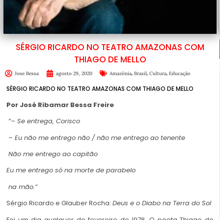
SÉRGIO RICARDO NO TEATRO AMAZONAS COM
THIAGO DE MELLO
,
,
,
Jose Bessa
agosto 29, 2020
Amazônia
Brasil
Cultura
Educação
SÉRGIO RICARDO NO TEATRO AMAZONAS COM THIAGO DE MELLO
Por José Ribamar Bessa Freire
“– Se entrega, Corisco
– Eu não me entrego não / não me entrego ao tenente
Não me entrego ao capitão
Eu me entrego só na morte de parabelo
na mão.”
Sérgio Ricardo e Glauber Rocha:
Deus e o Diabo na Terra do Sol
Foi um dia qualquer de fevereiro de 1978. O poeta Thiago de