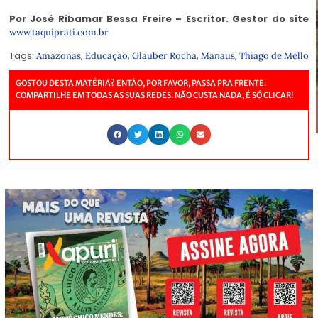
Por José Ribamar Bessa Freire – Escritor. Gestor do site
www.taquiprati.com.br
Tags:
,
,
,
,
Amazonas
Educação
Glauber Rocha
Manaus
Thiago de Mello
GOSTOU DESTA MATÉRIA? ENTÃO, POR FAVOR, PASSA PRA FRENTE.
COMPARTILHE EM TODAS AS SUAS REDES. NÃO CUSTA NADA, É SÓ CLICAR!