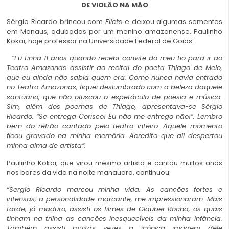
DE VIOLÃO NA MÃO
Sérgio Ricardo brincou com
Flicts
e deixou algumas sementes
em Manaus, adubadas por um menino amazonense, Paulinho
Kokai, hoje professor na Universidade Federal de Goiás:
“Eu tinha 11 anos quando recebi convite do meu tio para ir ao
Teatro Amazonas assistir ao recital do poeta Thiago de Melo,
que eu ainda não sabia quem era. Como nunca havia entrado
no Teatro Amazonas, fiquei deslumbrado com a beleza daquele
santuário, que não ofuscou o espetáculo de poesia e música.
Sim, além dos poemas de Thiago, apresentava-se Sérgio
Ricardo. “Se entrega Corisco! Eu não me entrego não!”. Lembro
bem do refrão cantado pelo teatro inteiro. Aquele momento
ficou gravado na minha memória. Acredito que ali despertou
minha alma de artista”.
Paulinho Kokai, que virou mesmo artista e cantou muitos anos
nos bares da vida na noite manauara, continuou:
“Sergio Ricardo marcou minha vida. As canções fortes e
intensas, a personalidade marcante, me impressionaram. Mais
tarde, já maduro, assisti os filmes de Glauber Rocha, os quais
tinham na trilha as canções inesquecíveis da minha infância.
Também assisti muitas vezes a icônica imagem dele