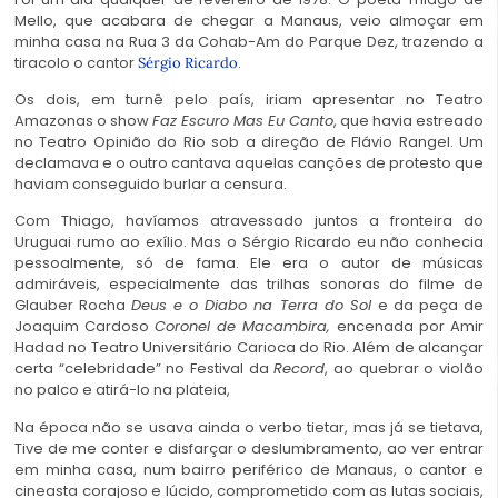
Mello, que acabara de chegar a Manaus, veio almoçar em
minha casa na Rua 3 da Cohab-Am do Parque Dez, trazendo a
tiracolo o cantor
.
Sérgio Ricardo
Os dois, em turnê pelo país, iriam apresentar no Teatro
Amazonas o show
Faz Escuro Mas Eu Canto
, que havia estreado
no Teatro Opinião do Rio sob a direção de Flávio Rangel. Um
declamava e o outro cantava aquelas canções de protesto que
haviam conseguido burlar a censura.
Com Thiago, havíamos atravessado juntos a fronteira do
Uruguai rumo ao exílio. Mas o Sérgio Ricardo eu não conhecia
pessoalmente, só de fama. Ele era o autor de músicas
admiráveis, especialmente das trilhas sonoras do filme de
Glauber Rocha
Deus e o Diabo na Terra do Sol
e da peça de
Joaquim Cardoso
Coronel de Macambira,
encenada por Amir
Hadad no Teatro Universitário Carioca do Rio. Além de alcançar
certa “celebridade” no Festival da
Record
, ao quebrar o violão
no palco e atirá-lo na plateia,
Na época não se usava ainda o verbo tietar, mas já se tietava,
Tive de me conter e disfarçar o deslumbramento, ao ver entrar
em minha casa, num bairro periférico de Manaus, o cantor e
cineasta corajoso e lúcido, comprometido com as lutas sociais,