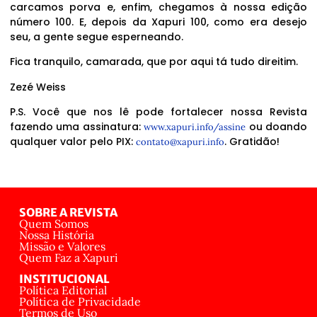
carcamos porva e, enfim, chegamos à nossa edição
número 100. E, depois da Xapuri 100, como era desejo
seu, a gente segue esperneando.
Fica tranquilo, camarada, que por aqui tá tudo direitim.
Zezé Weiss
P.S. Você que nos lê pode fortalecer nossa Revista
fazendo uma assinatura:
ou doando
www.xapuri.info/assine
qualquer valor pelo PIX:
. Gratidão!
contato@xapuri.info
SOBRE A REVISTA
Quem Somos
Nossa História
Missão e Valores
Quem Faz a Xapuri
INSTITUCIONAL
Política Editorial
Política de Privacidade
Termos de Uso