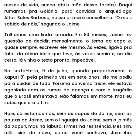
meses de vida, nunca abriu mão dessa tarefa). Daqui
rumamos pra Goiânia, para convidar o arqueólogo
Altair Sales Barbosa, nosso primeiro conselheiro. “O mais
sabido de nóis,” segundo o Jaime.
Trilhamos uma linda jornada. Em 80 meses, Jaime fez
questão de decidir, mensalmente, o tema da capa e,
quase sempre, escrever ele mesmo. Às vezes, ligava pra
falar da ótima ideia que teve, às vezes sumia e, no dia
certo, lá vinha o texto pronto, impecável.
Na sexta-feira, 9 de julho, quando preparávamos a
Xapuri 81, pela primeira vez em sete anos, ele me pediu
para cuidar de tudo. Foi uma conversa triste, ele estava
agoniado com os rumos da doença e com a tragédia
que o Brasil enfrentava. Não falamos em morte, mas eu
sabia que era o fim.
Hoje, cá estamos nós, sem as capas do Jaime, sem as
pautas do Jaime, sem o linguajar do Jaime, sem o jaimês
da Xapuri, mas na labuta, firmes na resistência. Mês sim,
mês sim de novo, como você sonhava, Jaiminho,