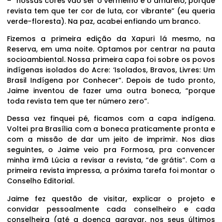
– “nossas cores vão ser o vermelho e o amarelo, porque
revista tem que ter cor de luta, cor vibrante” (eu queria
verde-floresta). Na paz, acabei enfiando um branco.
Fizemos a primeira edição da Xapuri lá mesmo, na
Reserva, em uma noite. Optamos por centrar na pauta
socioambiental. Nossa primeira capa foi sobre os povos
indígenas isolados do Acre: ‘Isolados, Bravos, Livres: Um
Brasil Indígena por Conhecer”. Depois de tudo pronto,
Jaime inventou de fazer uma outra boneca, “porque
toda revista tem que ter número zero”.
Dessa vez finquei pé, ficamos com a capa indígena.
Voltei pra Brasília com a boneca praticamente pronta e
com a missão de dar um jeito de imprimir. Nos dias
seguintes, o Jaime veio pra Formosa, pra convencer
minha irmã Lúcia a revisar a revista, “de grátis”. Com a
primeira revista impressa, a próxima tarefa foi montar o
Conselho Editorial.
Jaime fez questão de visitar, explicar o projeto e
convidar pessoalmente cada conselheiro e cada
conselheira (até a doença agravar, nos seus últimos